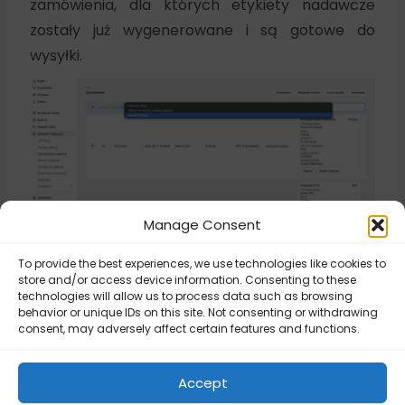
zamówienia, dla których etykiety nadawcze
zostały już wygenerowane i są gotowe do
wysyłki.
Manage Consent
To provide the best experiences, we use technologies like cookies to
Updated on June 24, 2026
store and/or access device information. Consenting to these
technologies will allow us to process data such as browsing
behavior or unique IDs on this site. Not consenting or withdrawing
consent, may adversely affect certain features and functions.
DPD Food –
DPD Polska –
Ograniczenie
Konfiguracja
kodów
Accept
aplikacji
pocztowych