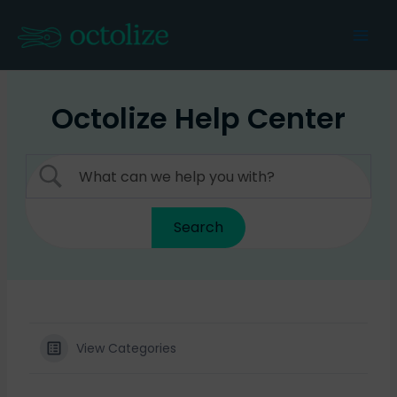
Skip
to
Mai
content
Men
Octolize Help Center
View Categories