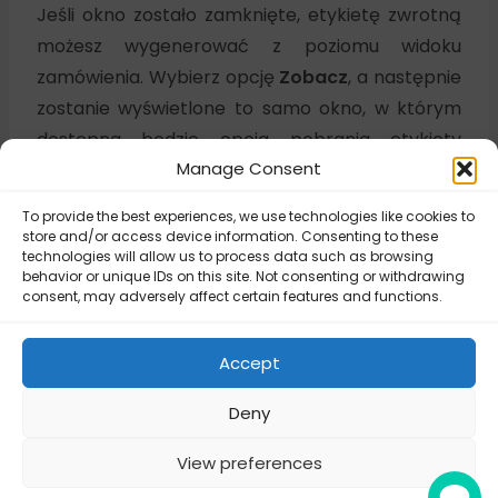
Jeśli okno zostało zamknięte, etykietę zwrotną
możesz wygenerować z poziomu widoku
zamówienia. Wybierz opcję
Zobacz
, a następnie
zostanie wyświetlone to samo okno, w którym
dostępna będzie opcja pobrania etykiety
Manage Consent
zwrotnej.
To provide the best experiences, we use technologies like cookies to
store and/or access device information. Consenting to these
Updated on July 30, 2026
technologies will allow us to process data such as browsing
behavior or unique IDs on this site. Not consenting or withdrawing
consent, may adversely affect certain features and functions.
DPD Polska –
DPD Polska –
Konfiguracja
Accept
Instalacja aplikacji
aplikacji
Deny
View preferences
© Octolize LTD 2026