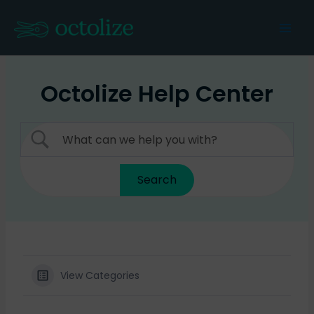
Skip
to
Mai
content
Men
Octolize Help Center
View Categories