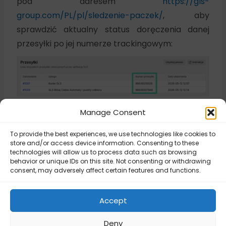
pod adresem
https://gls-
group.com/PL/pl/sledzenie-paczek/
, aby
sprawdzić aktualny status doręczenia danej
przesyłki po jej numerze trackingowym:
Manage Consent
Updated on May 12, 2026
To provide the best experiences, we use technologies like cookies to
store and/or access device information. Consenting to these
technologies will allow us to process data such as browsing
behavior or unique IDs on this site. Not consenting or withdrawing
GLS Polska –
consent, may adversely affect certain features and functions.
Dodawanie admin
GLS Polska –
blocku do ekranu
Najczęstsze
szczegółów
problemy (FAQ)
Accept
zamówienia
Deny