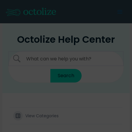
Skip
to
Mai
content
Men
Octolize Help Center
View Categories