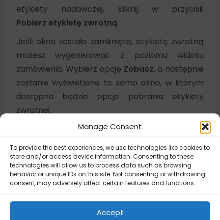
etykiety nadawczej, kliknij w przycisk
Pobierz etykietę zwrotną
.
Jeśli okno zostało zamknięte, etykietę zwrotną
możesz wygenerować z poziomu widoku
zamówienia. Wybierz opcję
Zobacz
, a następnie
zostanie wyświetlone to samo okno, w którym
dostępna będzie opcja pobrania etykiety
zwrotnej.
Manage Consent
To provide the best experiences, we use technologies like cookies to
store and/or access device information. Consenting to these
Updated on December 17, 2025
technologies will allow us to process data such as browsing
behavior or unique IDs on this site. Not consenting or withdrawing
consent, may adversely affect certain features and functions.
DPD Polska –
DPD Polska –
Konfiguracja
Accept
Instalacja aplikacji