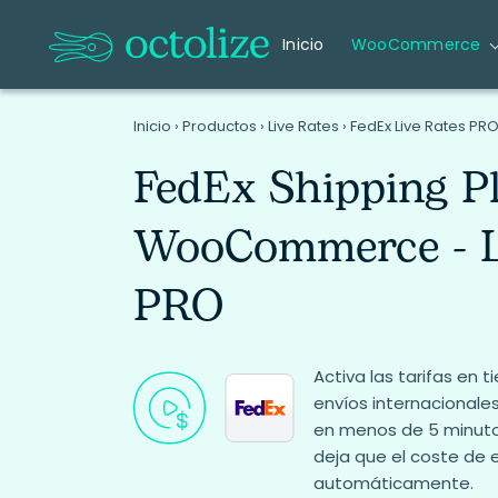
Inicio
WooCommerce
Inicio
›
Productos
›
Live Rates
›
FedEx Live Rates P
FedEx Shipping P
WooCommerce - L
PRO
Activa las tarifas en 
envíos internacionales
en menos de 5 minutos
deja que el coste de e
automáticamente.