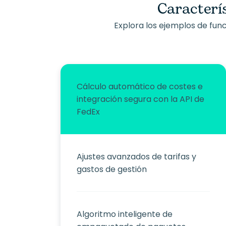
Caracterí
Explora los ejemplos de fu
Cálculo automático de costes e
integración segura con la API de
FedEx
Ajustes avanzados de tarifas y
gastos de gestión
Algoritmo inteligente de