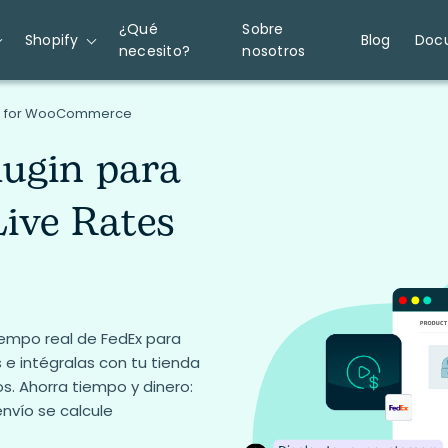
¿Qué
Sobre
Shopify
Blog
Doc
necesito?
nosotros
RO for WooCommerce
lugin para
ive Rates
tiempo real de FedEx para
 e intégralas con tu tienda
. Ahorra tiempo y dinero:
nvío se calcule