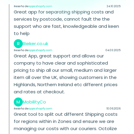
gestionar mi consulta y recibir una
Reseña de
apps.shopify.com
24.10.2025
respuesta.
Great app for separating shipping costs and
services by postcode, cannot fault the the
support who are fast, knowledgeable and keen
to help
R
Rieker.co.uk
Reseña de
apps.shopify.com
04.03.2025
Great App, great support and allows our
company to have clear and sophisticated
pricing to ship all our small, medium and larger
item all over the UK, showing customers in the
Highlands, Northern Ireland etc different prices
and rates at checkout.
M
MobilityCo
Reseña de
apps.shopify.com
10.06.2026
Great tool to split out different Shipping costs
for regions within in Zones and ensure we are
managing our costs with our couriers. Octolize