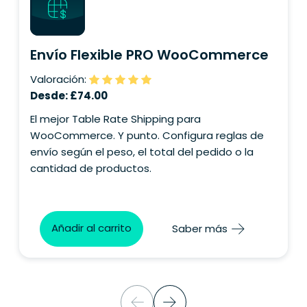
Tu pregunta
Envío Flexible PRO WooCommerce
Valoración:
Desde:
£
74.00
El mejor Table Rate Shipping para
WooCommerce. Y punto. Configura reglas de
envío según el peso, el total del pedido o la
cantidad de productos.
Añadir al carrito
Saber más
Consentimiento
Doy mi consentimiento para el tratamiento
de mis datos personales con el fin de
gestionar mi consulta y recibir una
respuesta.