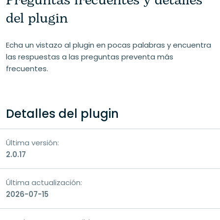
Preguntas frecuentes y detalles
Tu correo electrónico
del plugin
Echa un vistazo al plugin en pocas palabras y encuentra
las respuestas a las preguntas preventa más
Tu pregunta
frecuentes.
Detalles del plugin
Última versión:
2.0.17
Última actualización:
2026-07-15
Consentimiento