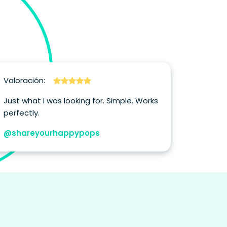
Valoración:
Valorac
Just what I was looking for. Simple. Works
This sh
perfectly.
rules f
my case
@shareyourhappypops
support
with o
plugins 
recom
Domini