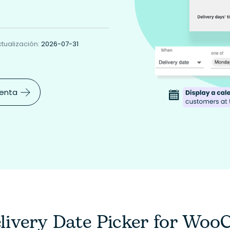
ctualización:
2026-07-31
venta
elivery Date Picker for W