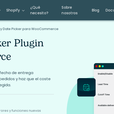
¿Qué
Sobre
Shopify
Blog
Doc
necesito?
nosotros
ery Date Picker para WooCommerce
ker Plugin
ce
a fecha de entrega
pedidos y haz que el coste
egida.
rores y funciones nuevas